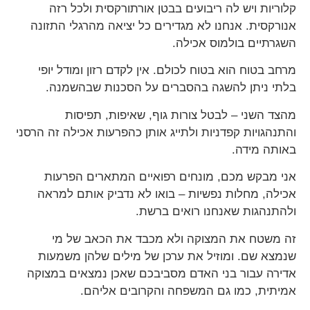
קלוריות ויש לה ריבועים בבטן אורתורקסית ולכל רזה
אנורקסית. אנחנו לא מגדירים כל יציאה מהרגלי התזונה
השגרתיים בולמוס אכילה.
מרחב בטוח הוא בטוח לכולם. אין לקדם רזון ומודל יופי
בלתי ניתן להשגה בהסברים על הסכנות שבהשמנה.
מהצד השני – לבטל צורות גוף, שאיפות, תפיסות
והתנהגויות קפדניות ולתייג אותן כהפרעות אכילה זה הרסני
באותה מידה.
אני מבקש מכם, מונחים רפואיים המתארים הפרעות
אכילה, מחלות נפשיות – בואו לא נדביק אותם למראה
ולהתנהגות שאנחנו רואים ברשת.
זה משטח את המצוקה ולא מכבד את הכאב של מי
שנמצא שם. ומוזיל את ערכן של מילים שלהן משמעות
אדירה עבור בני האדם מסביבכם שאכן נמצאים במצוקה
אמיתית, כמו גם המשפחה והקרובים אליהם.