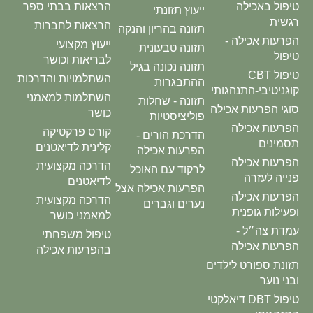
טיפול באכילה
הרצאות בבתי ספר
ייעוץ תזונתי
רגשית
הרצאות לחברות
תזונה בהריון והנקה
הפרעות אכילה -
ייעוץ מקצועי
תזונה טבעונית
טיפול
לבריאות וכושר
תזונה נכונה בגיל
טיפול CBT
השתלמויות והדרכות
ההתבגרות
קוגניטיבי-התנהגותי
השתלמות למאמני
תזונה - שחלות
סוגי הפרעות אכילה
כושר
פוליציסטיות
הפרעות אכילה
קורס פרקטיקה
הדרכת הורים -
תסמינים
קלינית לדיאטנים
הפרעות אכילה
הפרעות אכילה
הדרכה מקצועית
לרקוד עם האוכל
פנייה לעזרה
לדיאטנים
הפרעות אכילה אצל
הפרעות אכילה
הדרכה מקצועית
נערים וגברים
ופעילות גופנית
למאמני כושר
עמדת צה״ל -
טיפול משפחתי
הפרעות אכילה
בהפרעות אכילה
תזונת ספורט לילדים
ובני נוער
טיפול DBT דיאלקטי