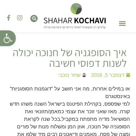
פתח סרגל
טיפול בהפרעות אכילה
השתלמויות והדרכות
טיפול רגשי – פסיכותרפיה
איך הסופגניה של חנוכה יכולה
לשנות דפוסי חשיבה
דצמבר 5, 2018
שחר כוכבי
או במילים אחרות, מה אני חושב על "דוגמנות הסופגניות"
באינסטגרם
למי שפספס, בקהילת הפיטנס בישראל השנה משהו חדש
קורה. מאז שאני זוכר את עצמי כמאמן/תזונאי ואת
הסושיאל מדיה מתפתח במקביל,בכל שנה לקראת
הסופגניה של חנוכה, אוזן המן ומשלוח מנות של פורים
ומצה של פסח, מאמנים ודיאטנים רבים מיד שלפו את