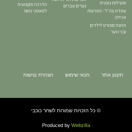
ופעילות גופנית
הדרכה מקצועית
נערים וגברים
עמדת צה״ל - הפרעות
למאמני כושר
אכילה
טיפול
תזונת ספורט לילדים
משפחתי
ובני נוער
בהפרעות
טיפול DBT
אכילה
דיאלקטי
התנהגותי
תקנון אתר
תנאי שימוש
הצהרת נגישות
© כל הזכויות שמורות לשחר כוכבי
Produced by
Webzilla