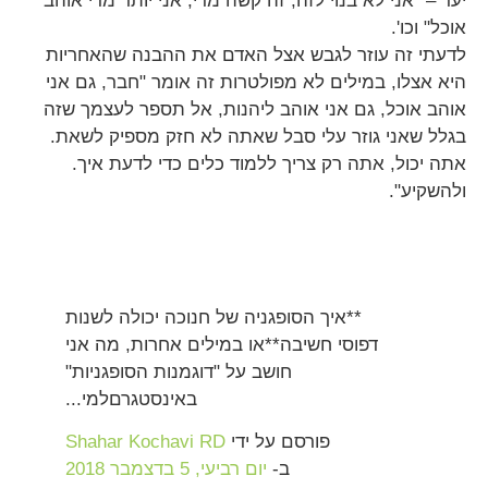
יעד – "אני לא בנוי לזה, זה קשה מדי, אני יותר מדי אוהב
אוכל" וכו'.
לדעתי זה עוזר לגבש אצל האדם את ההבנה שהאחריות
היא אצלו, במילים לא מפולטרות זה אומר "חבר, גם אני
אוהב אוכל, גם אני אוהב ליהנות, אל תספר לעצמך שזה
בגלל שאני גוזר עלי סבל שאתה לא חזק מספיק לשאת.
אתה יכול, אתה רק צריך ללמוד כלים כדי לדעת איך.
ולהשקיע".
**איך הסופגניה של חנוכה יכולה לשנות
דפוסי חשיבה**או במילים אחרות, מה אני
חושב על "דוגמנות הסופגניות"
באינסטגרםלמי...
פורסם על ידי ‏‎
Shahar Kochavi RD
ב-
יום רביעי, 5 בדצמבר 2018