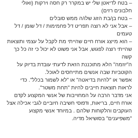
– בטח לדיאטן שלי יש במקרר רק חסה וירקות (ואולי
חלבונים רזים)
– בטח בן/בת הזוג שלו/ה ממש סובלים
– אבל אני לא רוצה תפריט דל פחמימות / דל שומן / דל
טעמים
– הוא מייצג אורח חיים שהייתי מת לקבל על עצמי ותוצאות
שהייתי רוצה לפגוש, אבל אני פשוט לא יכול כי זה כל כך
קשה
ה"יוזמה" הלא מתוכננת הזאת לדעתי עובדת בדיוק על
הקוטביות שבה אנשים מתייחסים לאוכל.
אפשר או "להיות בדיאטה" או "לא לשמור בכלל". כדי
לראות תוצאות חייבים להיות "תחת משטר".
אני מדבר הרבה על המחוייבות של אנשי המקצוע לקדם
אורח חיים, בריאות, ודפוסי חשיבה חיוביים לגבי אכילה אצל
העוקבים והלקוחות שלהם . במיוחד אנשי מקצוע
"משפיענים" בסושיאל מדיה.