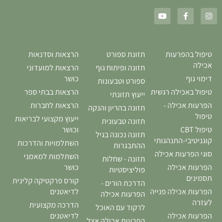
טיפול בהפרעות
תזונת ספורט
הרצאות וסדנאות
אכילה
תזונה ופיתוח גוף
הרצאות למועדוני
דימוי גוף
כושר
ספורט וטבעונות
טיפול באכילה רגשית
הרצאות בבתי ספר
ייעוץ תזונתי
הפרעות אכילה -
הרצאות לחברות
תזונה בהריון והנקה
טיפול
ייעוץ מקצועי לבריאות
תזונה טבעונית
טיפול CBT
וכושר
תזונה נכונה בגיל
קוגניטיבי-התנהגותי
השתלמויות והדרכות
ההתבגרות
סוגי הפרעות אכילה
השתלמות למאמני
תזונה - שחלות
הפרעות אכילה
כושר
פוליציסטיות
תסמינים
קורס פרקטיקה קלינית
הדרכת הורים -
הפרעות אכילה פנייה
לדיאטנים
הפרעות אכילה
לעזרה
הדרכה מקצועית
לרקוד עם האוכל
הפרעות אכילה
לדיאטנים
הפרעות אכילה אצל