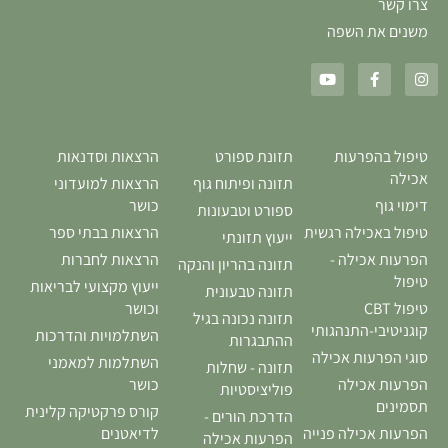
צרו קשר
משנים את השפה
טיפול בהפרעות
תזונת ספורט
הרצאות וסדנאות
אכילה
תזונה ופיתוח גוף
הרצאות למועדוני
דימוי גוף
כושר
ספורט וטבעונות
טיפול באכילה רגשית
הרצאות בבתי ספר
ייעוץ תזונתי
הפרעות אכילה -
הרצאות לחברות
תזונה בהריון והנקה
טיפול
ייעוץ מקצועי לבריאות
תזונה טבעונית
טיפול CBT
וכושר
תזונה נכונה בגיל
קוגניטיבי-התנהגותי
השתלמויות והדרכות
ההתבגרות
סוגי הפרעות אכילה
השתלמות למאמני
תזונה - שחלות
הפרעות אכילה
כושר
פוליציסטיות
תסמינים
קורס פרקטיקה קלינית
הדרכת הורים -
הפרעות אכילה פנייה
לדיאטנים
הפרעות אכילה