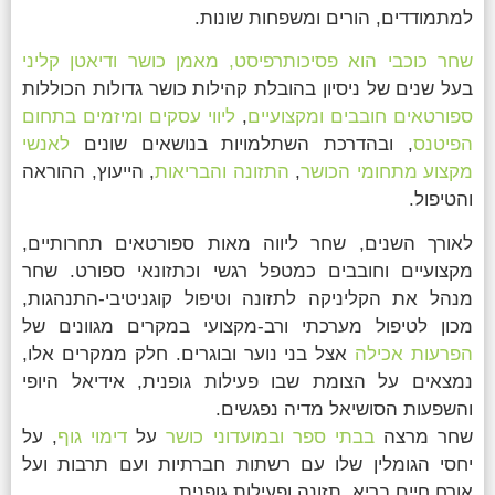
למתמודדים, הורים ומשפחות שונות.
שחר כוכבי הוא פסיכותרפיסט, מאמן כושר ודיאטן קליני
בעל שנים של ניסיון בהובלת קהילות כושר גדולות הכוללות
ספורטאים חובבים ומקצועיים
,
ליווי עסקים ומיזמים בתחום
הפיטנס
, ובהדרכת השתלמויות בנושאים שונים
לאנשי
מקצוע מתחומי הכושר
,
התזונה והבריאות
, הייעוץ, ההוראה
והטיפול.
לאורך השנים, שחר ליווה מאות ספורטאים תחרותיים,
מקצועיים וחובבים כמטפל רגשי וכתזונאי ספורט. שחר
מנהל את הקליניקה לתזונה וטיפול קוגניטיבי-התנהגות,
מכון לטיפול מערכתי ורב-מקצועי במקרים מגוונים של
הפרעות אכילה
אצל בני נוער ובוגרים. חלק ממקרים אלו,
נמצאים על הצומת שבו פעילות גופנית, אידיאל היופי
והשפעות הסושיאל מדיה נפגשים.
שחר מרצה
בבתי ספר
ובמועדוני כושר
על
דימוי גוף
, על
יחסי הגומלין שלו עם רשתות חברתיות ועם תרבות ועל
אורח חיים בריא, תזונה ופעילות גופנית.