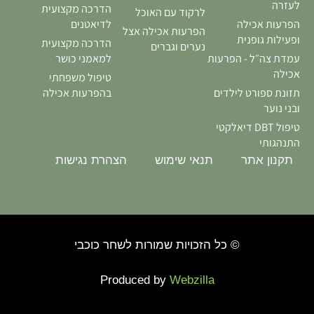
לעזרה
הדרכה מקצועית
לרקוד עם האוכל
הפרעות אכילה
לדיאטנים
הפרעות אכילה אצל
ופעילות גופנית
הדרכה מקצועית
נערים וגברים
עמדת צה״ל - הפרעות
למאמני כושר
אכילה
טיפול משפחתי
תזונת ספורט לילדים
בהפרעות אכילה
ובני נוער
טיפול DBT דיאלקטי
התנהגותי
תקנון אתר
תנאי שימוש
הצהרת נגישות
© כל הזכויות שמורות לשחר כוכבי
Produced by
Webzilla