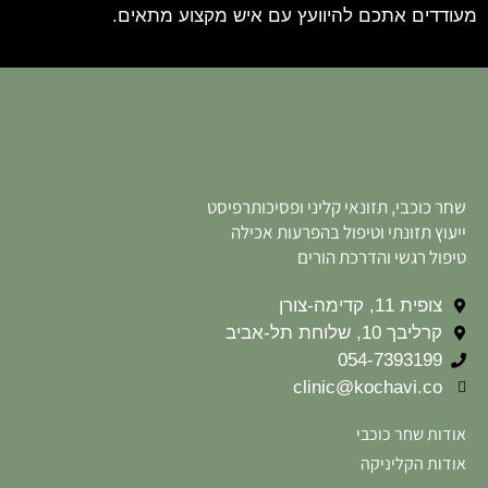
מעודדים אתכם להיוועץ עם איש מקצוע מתאים.
שחר כוכבי, תזונאי קליני ופסיכותרפיסט
ייעוץ תזונתי וטיפול בהפרעות אכילה
טיפול רגשי והדרכת הורים
צופית 11, קדימה-צורן
קרליבך 10, שלוחת תל-אביב
054-7393199
clinic@kochavi.co
אודות שחר כוכבי
אודות הקליניקה