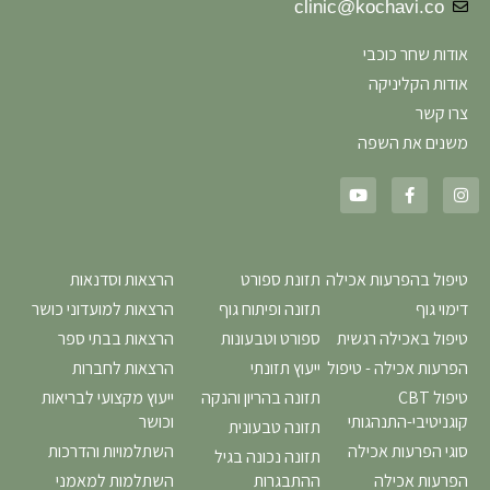
clinic@kochavi.co
אודות שחר כוכבי
אודות הקליניקה
צרו קשר
משנים את השפה
טיפול בהפרעות אכילה
תזונת ספורט
הרצאות וסדנאות
דימוי גוף
תזונה ופיתוח גוף
הרצאות למועדוני כושר
טיפול באכילה רגשית
ספורט וטבעונות
הרצאות בבתי ספר
הפרעות אכילה - טיפול
ייעוץ תזונתי
הרצאות לחברות
טיפול CBT
תזונה בהריון והנקה
ייעוץ מקצועי לבריאות
קוגניטיבי-התנהגותי
וכושר
תזונה טבעונית
סוגי הפרעות אכילה
השתלמויות והדרכות
תזונה נכונה בגיל
הפרעות אכילה
ההתבגרות
השתלמות למאמני