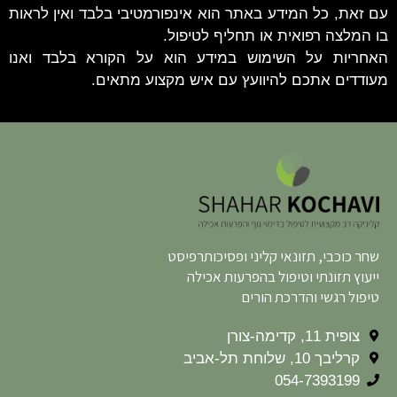
עם זאת, כל המידע באתר הוא אינפורמטיבי בלבד ואין לראות
בו המלצה רפואית או תחליף לטיפול.
האחריות על השימוש במידע הוא על הקורא בלבד ואנו
מעודדים אתכם להיוועץ עם איש מקצוע מתאים.
שחר כוכבי, תזונאי קליני ופסיכותרפיסט
ייעוץ תזונתי וטיפול בהפרעות אכילה
טיפול רגשי והדרכת הורים
צופית 11, קדימה-צורן
קרליבך 10, שלוחת תל-אביב
054-7393199