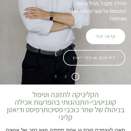
תהליך מקבל, מכיל ובטוח,
המבוסס על קשר טיפולי, שוויון
ושותפות.
קראו עוד
לתיאום שיחת ייעוץ
3
2
1
הקליניקה לתזונה וטיפול
קוגניטיבי-התנהגותי בהפרעות אכילה
בניהולו של שחר כוכבי פסיכותרפיסט ודיאטן
קליני
תארו לעצמכם קורת גג אחת תחתיה מגוון רחב של אנשים