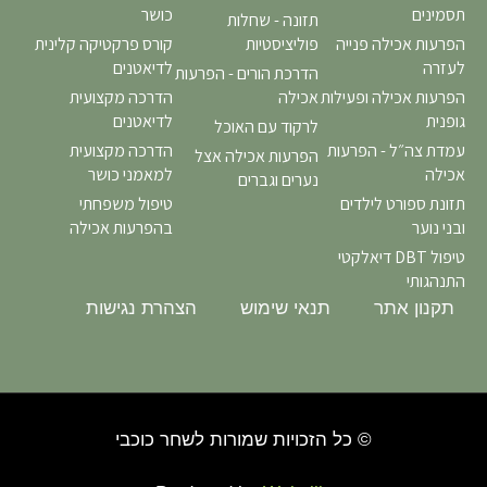
תסמינים
כושר
תזונה - שחלות
הפרעות אכילה פנייה
פוליציסטיות
קורס פרקטיקה קלינית
לעזרה
לדיאטנים
הדרכת הורים - הפרעות
הפרעות אכילה ופעילות
אכילה
הדרכה מקצועית
גופנית
לדיאטנים
לרקוד עם האוכל
עמדת צה״ל - הפרעות
הדרכה מקצועית
הפרעות אכילה אצל
אכילה
למאמני כושר
נערים וגברים
תזונת ספורט לילדים
טיפול משפחתי
ובני נוער
בהפרעות אכילה
טיפול DBT דיאלקטי
התנהגותי
תקנון אתר
תנאי שימוש
הצהרת נגישות
© כל הזכויות שמורות לשחר כוכבי