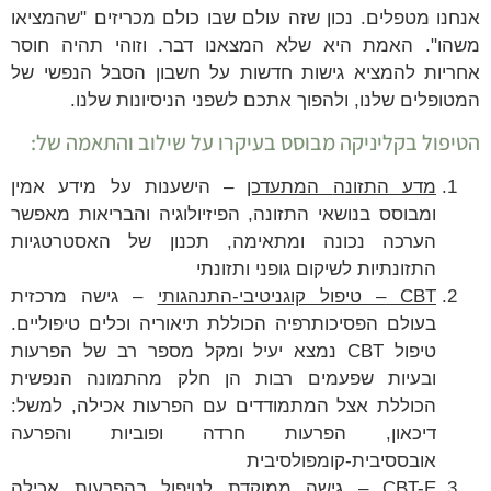
אנחנו מטפלים.
נכון שזה עולם שבו כולם מכריזים "שהמציאו
משהו". האמת היא שלא המצאנו דבר. וזוהי תהיה חוסר
אחריות להמציא גישות חדשות על חשבון הסבל הנפשי של
המטופלים שלנו, ולהפוך אתכם לשפני הניסיונות שלנו.
הטיפול בקליניקה מבוסס בעיקרו על שילוב והתאמה של:
מדע התזונה
המתעדכן
– הישענות על מידע אמין
ומבוסס בנושאי התזונה, הפיזיולוגיה והבריאות מאפשר
הערכה נכונה ומתאימה, תכנון של האסטרטגיות
התזונתיות לשיקום גופני ותזונתי
CBT
– טיפול קוגניטיבי-התנהגותי
– גישה מרכזית
בעולם הפסיכותרפיה הכוללת תיאוריה וכלים טיפוליים.
טיפול CBT נמצא יעיל ומקל מספר רב של הפרעות
ובעיות שפעמים רבות הן חלק מהתמונה הנפשית
הכוללת אצל המתמודדים עם הפרעות אכילה, למשל:
דיכאון, הפרעות חרדה ופוביות והפרעה
אובססיבית-קומפולסיבית
CBT-E
– גישה ממוקדת לטיפול בהפרעות אכילה