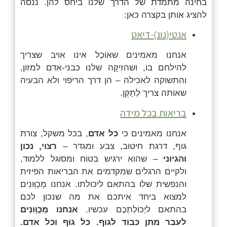
בחינה מתמדת של הדרך שלנו ביחס להן.
ננסה
להציג אותן בקצרה כאן:
אנטי(נונ)-דיאט
אנחנו מאמינים ש
אוֹכֶל
אינו אויב שצריך
להילחם בו, ושה
זִיקָּה
שלנו כבני-אדם למזון,
והתשוקה לאכילה – הן דרך הריפוי ולא הבעיה
שאותה צריך
לְתַקֵּן
.
בריאות בכל מידה
אנחנו מאמינים כי
כל אדם
,
בכל משקל, צורת
גוף, דרגת חיטוב, צבע ומגדר
–
רצוי, נכון
והגיוני
–
שהוא ירגיש בטוח ומסוגל ללמוד,
ולקיים הרגלים שמקדמים את הבריאות הפיזית
והנפשית שלו בהתאם ליכולתו. אנחנו מְכַוְּונִים
למצוא ביחד איתכם את מה שנכון לכם
בהתאם ליְכוֹלְתְכֶם עכשיו.
אנחנו מְכֻוָּונִים
לעבר מתן כבוד לגוף. כל גוף וכל אדם.