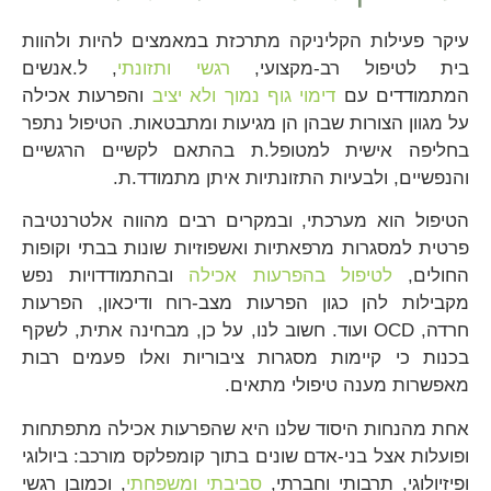
עיקר פעילות הקליניקה מתרכזת במאמצים להיות ולהוות
בית לטיפול רב-מקצועי,
רגשי
ותזונתי
, ל.אנשים
המתמודדים עם
דימוי גוף נמוך ולא יציב
והפרעות אכילה
על מגוון הצורות שבהן הן מגיעות ומתבטאות. הטיפול נתפר
בחליפה אישית למטופל.ת בהתאם לקשיים הרגשיים
והנפשיים, ולבעיות התזונתיות איתן מתמודד.ת.
הטיפול הוא מערכתי, ובמקרים רבים מהווה אלטרנטיבה
פרטית למסגרות מרפאתיות ואשפוזיות שונות בבתי וקופות
החולים,
לטיפול בהפרעות אכילה
ובהתמודדויות נפש
מקבילות להן כגון הפרעות מצב-רוח ודיכאון, הפרעות
חרדה, OCD ועוד. חשוב לנו, על כן, מבחינה אתית, לשקף
בכנות כי קיימות מסגרות ציבוריות ואלו פעמים רבות
מאפשרות מענה טיפולי מתאים.
אחת מהנחות היסוד שלנו היא שהפרעות אכילה מתפתחות
ופועלות אצל בני-אדם שונים בתוך קומפלקס מורכב: ביולוגי
ופיזיולוגי, תרבותי וחברתי,
סביבתי ומשפחתי
, וכמובן רגשי