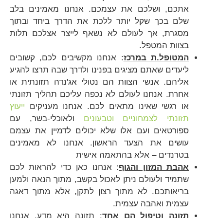
אתכם, ושלכם את עצמכם. אנחנו מאמינים בלב
שלם בכך שקל יותר ללכת את הדרך ביחד ובתוך
מסגרת, אך לעולם לא נשאף לייצר אצלכם תלות
בצוות המטפל.
המטופל.ת במרכז
: אנחנו מקשיבים לכם, קשובים
ליעדים שאתם מציגים בפנינו ולדרך שבה תרצו להגיע
אליהם. אנשי הצוות הם נטולי אג'נדה תזונתית או
אחרת. אנחנו לעולם לא נכפה עליכם תהליך תזונתי
או רגשי שאינו מתאים לכם. אנחנו מעניקים
ייעוץ
תזונתי לצמחוניים וטבעונים
ולאוכלי-בשר, עם
ספורטאים ועם אלו שלא יכולים לדמיין את עצמם
עושים את הצעד הראשון. אנחנו לא מאמינים
בטרנדים – אלא בהתאמה אישית
אהבת המזון והגוף
: אנחנו כאן כדי להראות לכם
שתמיד ולעולם ניתן לאכול בקשב, מתוך הנאה ולמען
בריאותכם. לא מתוך רצון לתקן, אלא מתוך דאגה
עצמית ואהבה עצמית.
תזונה וטיפול הם אחד
: תזונה היא מדע. אנחנו