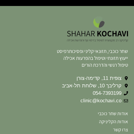
שחר כוכבי, תזונאי קליני ופסיכותרפיסט
ייעוץ תזונתי וטיפול בהפרעות אכילה
טיפול רגשי והדרכת הורים
צופית 11, קדימה-צורן
קרליבך 10, שלוחת תל-אביב
054-7393199
clinic@kochavi.co
אודות שחר כוכבי
אודות הקליניקה
צרו קשר