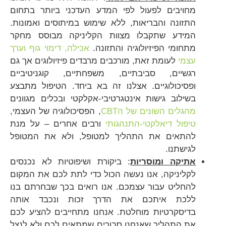
מחויבים לפעול לפי המדע העדכני ביותר בתחום
התזונה והבריאות, ללא שימוש במיתוסים ואמונות.
המידע שתקבלו מצוות הקליניקה מבוסס מחקר
מתחומי הפיזיולוגיה והתזונה.
אכילה, דימוי גוף וערך
עצמי
לעומת זאת, מורכבים מרבדים פיזיולוגים אך גם
רגשיים, סביבתיים, משפחתיים, קוגניטיביים
ופסיכולוגיים. אצלנו זה בא ביחד. הטיפול מתבצע
בשילוב גישות אינטגרטיבי-אקלקטי ובכלים מגוונים
מהגלים השונים של הCBT
, הפסיכולוגיה של העצמי,
טיפול דיאלקטי-התנהגותי
ורבים אחרים – על מנת
להתאים את התהליך למטופל, ולא את המטופל
לגישתנו.
אתיקה ומוסריות
: ביקורת ושיפוטיות לא נכנסים
לקליניקה, אנו נעשה הכול כדי לתת לכם את המקום
להחליט עבור עצמכם. אנו רואים בכך שבחרתם בנו
ללכת איתכם את הדרך זכות ונכבד אותה
בדיסקרטיות מוחלטת. אנחנו מתחייבים להציע לכם
את התהליך שאנחנו סבורים שמתאים לכם ולא לנצל