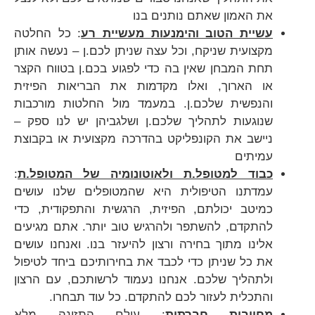
את האמון שאתם נותנים בנו
עשיית הטוב והימנעות מעשיית רע
: כל החלטה
מקצועית שניקח, וכל עצה שניתן לכם.ן – נעשה אותן
תחת המבחן שאין בה כדי לפגוע בכם.ן בטווח הקצר
או הארוך, ואלו מקדמות את הבריאות הפיזית
והנפשית שלכם.ן. במעמד מול החלטות מורכבות
שנוגעות לתהליך שלכם.ן ושלגביהן יש לנו ספק –
ניישב את הקונפליקט בהדרכה מקצועית או בקבוצת
עמיתים
כבוד למטופל.ת ולאוטונומיה של המטופל.ת
:
עמדתנו הטיפולית היא שהמטופלים שלנו עושים
כמיטב יכולתם, הפיזית, הרגשית והתפקודית, כדי
להתקדם, להשתפר ולהרגיש טוב יותר. אתם מגיעים
אלינו מתוך בחירה ורצון להיעזר בנו. ואנחנו עושים
את כל שניתן כדי לכבד את בחירותיכם ביחד לטיפול
ולתהליך שלכם. אנחנו נעמוד לרשותכם, עם הרצון
והתכלית לעזור לכם להתקדם. כל עוד תבחרו.
מחויבות חברתית
: עולם התזונה מלא