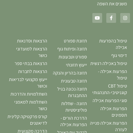
משנים את השפה
טיפול בהפרעות
תזונת ספורט
הרצאות וסדנאות
אכילה
תזונה ופיתוח גוף
הרצאות למועדוני
דימוי גוף
כושר
ספורט וטבעונות
טיפול באכילה רגשית
הרצאות בבתי ספר
ייעוץ תזונתי
הפרעות אכילה -
הרצאות לחברות
תזונה בהריון והנקה
טיפול
ייעוץ מקצועי לבריאות
תזונה טבעונית
טיפול CBT
וכושר
תזונה נכונה בגיל
קוגניטיבי-התנהגותי
השתלמויות והדרכות
ההתבגרות
סוגי הפרעות אכילה
השתלמות למאמני
תזונה - שחלות
הפרעות אכילה
כושר
פוליציסטיות
תסמינים
קורס פרקטיקה קלינית
הדרכת הורים -
הפרעות אכילה פנייה
לדיאטנים
הפרעות אכילה
לעזרה
הדרכה מקצועית
לרקוד עם האוכל