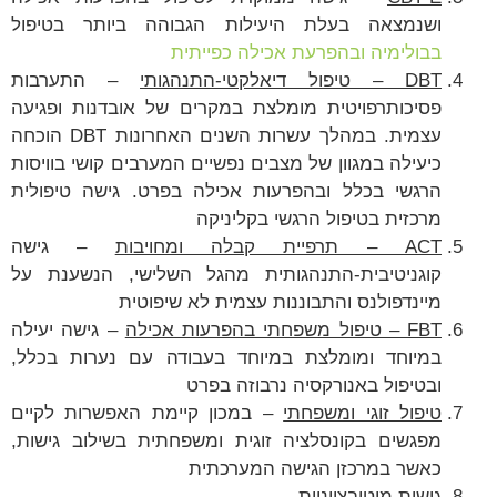
ושנמצאה בעלת היעילות הגבוהה ביותר בטיפול
בבולימיה ובהפרעת אכילה כפייתית
DBT
– טיפול דיאלקטי-התנהגותי
– התערבות
פסיכותרפויטית מומלצת במקרים של אובדנות ופגיעה
עצמית. במהלך עשרות השנים האחרונות DBT הוכחה
כיעילה במגוון של מצבים נפשיים המערבים קושי בוויסות
הרגשי בכלל ובהפרעות אכילה בפרט. גישה טיפולית
מרכזית בטיפול הרגשי בקליניקה
ACT
– תרפיית קבלה ומחויבות
– גישה
קוגניטיבית-התנהגותית מהגל השלישי, הנשענת על
מיינדפולנס והתבוננות עצמית לא שיפוטית
FBT
– טיפול משפחתי בהפרעות אכילה
– גישה יעילה
במיוחד ומומלצת במיוחד בעבודה עם נערות בכלל,
ובטיפול באנורקסיה נרבוזה בפרט
טיפול זוגי ומשפחתי
– במכון קיימת האפשרות לקיים
מפגשים בקונסלציה זוגית ומשפחתית בשילוב גישות,
כאשר במרכזן הגישה המערכתית
גישות מוטיבציוניות