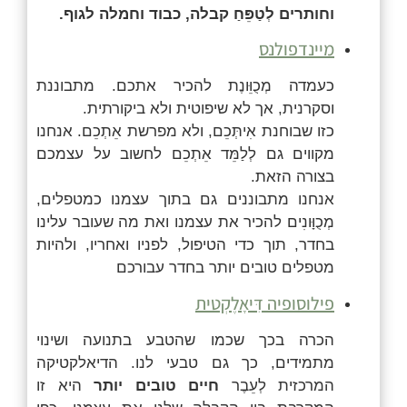
וחותרים לְטַפֵּחַ קבלה, כבוד וחמלה לגוף.
מיינדפולנס
כעמדה מְכֻוֵּונֶת
להכיר אתכם.
מתבוננת
וסקרנית, אך לא שיפוטית ולא ביקורתית.
כזו שבוחנת אִיתְּכֵם
, ולא מפרשת
אֵתְכֵם
.
אנחנו
מקווים גם לְלַמֵּד אֵתְכֵם
לחשוב על עצמכם
בצורה הזאת.
אנחנו מתבוננים גם בתוך עצמנו כמטפלים,
מְכֻוָּונִים להכיר את עצמנו ואת מה שעובר עלינו
בחדר, תוך כדי הטיפול, לפניו ואחריו, ולהיות
מטפלים טובים יותר בחדר עבורכם
פילוסופיה
דִּיאָלֶקְט
ית
הכרה בכך שכמו שהטבע בתנועה ושינוי
מתמידים, כך גם טבעי לנו. הדיאלקטיקה
המרכזית לְעֵבֶר
חיים טובים יותר
היא זו