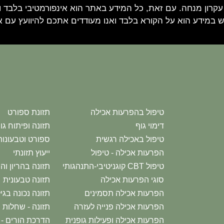
עקרון מנחה. עם זאת, כל המידע באתר הוא אינפורמטיבי בלבד וא
 במידע הוא על הקורא בלבד ואנו מעודדים אתכם להיוועץ עם 
טיפול בהפרעות אכילה
תזונת ספורט
דימוי גוף
תזונה ופיתוח גו
טיפול באכילה רגשית
ספורט וטבעונות
הפרעות אכילה - טיפול
ייעוץ תזונתי
טיפול CBT קוגניטיבי-התנהגותי
תזונה בהריון וה
סוגי הפרעות אכילה
תזונה טבעונית
הפרעות אכילה תסמינים
תזונה נכונה בג
הפרעות אכילה פנייה לעזרה
תזונה - שחלות פ
הפרעות אכילה ופעילות גופנית
הדרכת הורים - 