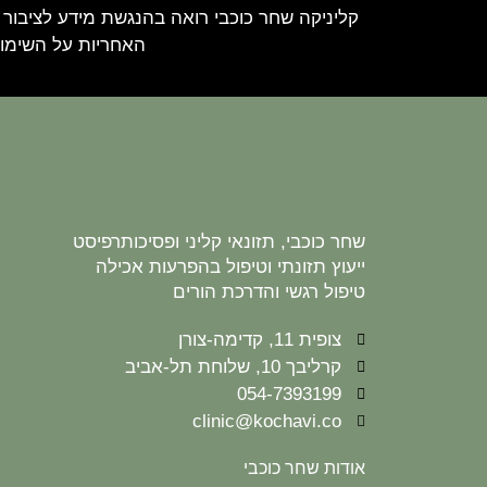
קליניקה שחר כוכבי רואה בהנגשת מידע לציבור 
האחריות על השימוש
שחר כוכבי, תזונאי קליני ופסיכותרפיסט
ייעוץ תזונתי וטיפול בהפרעות אכילה
טיפול רגשי והדרכת הורים
צופית 11, קדימה-צורן
קרליבך 10, שלוחת תל-אביב
054-7393199
clinic@kochavi.co
אודות שחר כוכבי