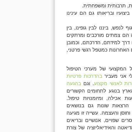
ת, תרבותית ומשפחתית.
יצועיו ובריאותו גם הם עינינו
לנפש, ביננו לבין גופינו, בין
לה הם צמתים מורכבים ומרתקים
 דרך למידתם, הדרכתם, וכמובן
 האחרונות כמטפל רגשי פרטני,
ול המקצועי של מערכי הטיפול
י אני מעביר
בהדרכות פרטיות
רות לאנשי מקצוע
. וגם
בהגעה
רץ בנוגע לתחומים הקשורים
ת אכילה, ומיומנויות טיפול.
הרצאות שונות גם בנושאים
וחוסן והעצמה. עשייה זו מגיעה
ים שפויים, אנושיים ובריאים
יאטה והאידיאליזציה של צורת