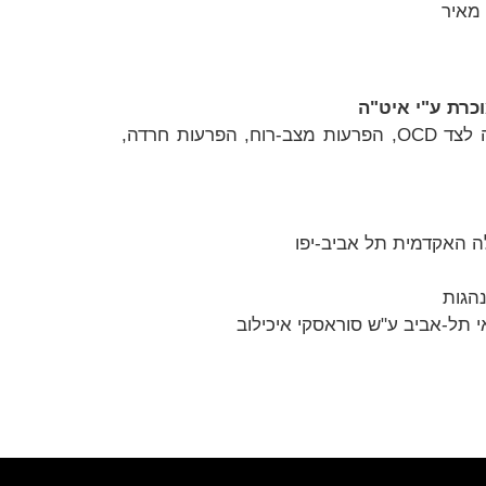
 מאיר
כרת ע"י איט"ה
857 שעות טיפול מוכרות תחת הדרכה – התמקדות באוכלוסייה עם תחלואה נפשית מקבילה – הפרעות אכילה לצד OCD, הפרעות מצב-רוח, הפרעות חרדה,
נהגות