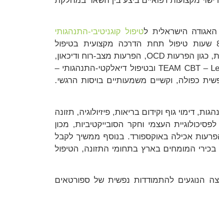
ישוי מקצועות רפואיים ביצע בין השאר במחלקת
האגודה הישראלית ל
טיפול קוגניטיבי-התנהגותי
(איט"ה), התואמים לאיגוד האירופאי – EABCT. במסגרת התמחותו ועבודתו השוטפת השלים מעל ל-857 שעות טיפול תחת הדרכה מקצועית בטיפול
קוגניטיבי-התנהגותי מהגל הראשון, השני והשלישי, תוך התמקדות באוכלוסייה עם תחלואה נפשית מקבילה מורכבת, כגון הפרעות OCD, הפרעות מצב-רוח ודיכאון,
הפרעות חרדה, טראומה והפרעת אישיות גבולית, לצד הפרעות אכילה. בנוסף להכשרה זו מוסמך גם ב – TEAM CBT – Level 2 ובטיפול דיאלקטי-התנהגותי –
ית כפולה, וקשיים משמעותיים בויסות הרגשי.
ת, דימוי גוף וקידום בריאות, פיזיולוגיה, תזונה
פסיכולוגיית העצמי וחקר הסובייקטיביות, מכון
הפרעות אכילה באוקספורד. בנוסף ממשיך לקבל
בכירי המומחים בארץ בתחומי התזונה, הטיפול
צה הנוגעים להתמודדות נפשית של ספורטאים