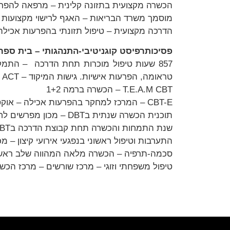
הכשרה מקצועית בתזונה קלינית – מרפאה להפרעו
מוסמך משרד הבריאות – האגף לרישוי מקצועות ר
הדרכה מקצועית – טיפול תזונתי בהפרעות אכילה
פסיכותרפיסט קוגניטיבי-התנהגותי – בית ספר
טראומה, הפרעות אישיות. גישות המיקוד – DBT, ACT, סכמה-תרפיה (עוסק בפסיכותרפיה החל משנת 2021)
T.E.A.M CBT – הכשרה ברמה 1+2
CBT-E – המרכז למחקר בהפרעות אכילה – אוקספורד
תוכנית הכשרה שנתית בDBT – מכון מפרשים לחקר והוראת הפסיכותרפיה, בית הספר למדעי ההתנהגות, המכללה האקדמית תל אביב-יפו
שנת התמחות והכשרה תחת קבוצת הדרכה בDBT – מכון אופק – לטיפול ולימוד DBT
התערבות וטיפול ראשוני בנפגעי אירועי קיצון –
סכמה-תרפיה – הכשרה מלאה המהווה שלב ראשון בתהליך הסמכה ISST – המרכז לסכמה-תרפיה והמרכז
טיפול משפחתי וזוגי – מרכז שורשים – מרכז הכשר