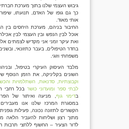
גיבוש העצמי שלנו בתוך מערכת חברתי
כך גם גופו של האדם, תנועתו, שיפור ב
אותי מאוד.
החיבור בניהם, מערכת היחסים בין הגוף 
אוכל לבין הנפש ובין העצמי לבין אכי
ואת עיקר זמני אני מקדיש לצמתים אלו
בחדר הטיפולים, בעבר כתזונאי, ובשנים
משפחתי וזוגי.
מלבד העיסוק העיקרי בטיפול, ובניה
השונים בקליניקה, את הזמן הנוסף של
וקבוצתיות, סדנאות, השתלמויות והכש
לבתי ספר
ומועדוני כושר
בכל רחבי הא
ב
דימוי גוף
, מניעה ואיתור של הפרעו
במסגרת המרכז שלנו אנו מעבירים 
הקשורים לתזונה נכונה, פעילות גופנית 
מתוך רצון ושליחות להעביר הלאה מסר
לדור הצעיר – החשוף ללחצי תרבות הד