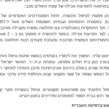
ברית, את הכשרתו כדיאטן קליני תחת משרד הבריאות והאגף לר
 ובמרפאה להפרעות אכילה של קופת החולים מכבי.
ון פסגות לטיפול והכשרה, תחת הסטנדרטים האקדמיים של 
 שהתמודדותם הנפשית מורכבת ומערבת פעמים רבות תחלואה נפש
ן קליני, המשיך את לימודיו בקורסים בנושאי שיטות טיפול והתנהגו
בארץ כגון בית חולים אסותא, עמותת ע.ת.י.ד, האיגוד ישראלי ל
דות שונים בעולם ביניהם אוניברסיטת מינכן והמרכז למחקר 
ל הנפשי ושומר על קשר מקצועי קבוע והחלפת מידע עדכני עם 
ל התזונתי עם ספורטאים מקצועיים. וטיפל בעשרות מקרי ק
 רכש בבית הספר למאמנים ומדריכים במכון וינגייט.
האוניברסיטה העברית