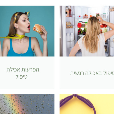
הפרעות אכילה -
יפול באכילה רגשית
טיפול