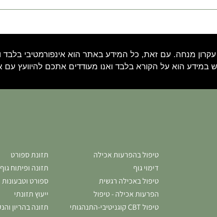
עקרון מנחה. עם זאת, כל המידע באתר הוא אינפורמטיבי בלבד וא
 במידע הוא על הקורא בלבד ואנו מעודדים אתכם להיוועץ עם 
טיפול בהפרעות אכילה
תזונת ספורט
דימוי גוף
תזונה ופיתוח גוף
טיפול באכילה רגשית
ספורט וטבעונות
הפרעות אכילה - טיפול
ייעוץ תזונתי
טיפול CBT קוגניטיבי-התנהגותי
תזונה בהריון והנ