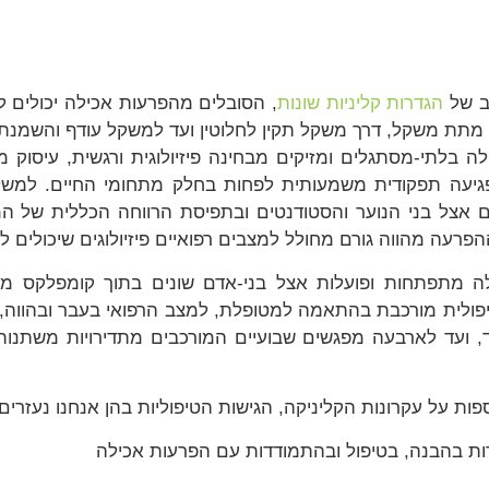
ב של
הגדרות קליניות שונות
, הסובלים מהפרעות אכילה יכולים ל
ל מתת משקל, דרך משקל תקין לחלוטין ועד למשקל עודף והשמנת 
ה בלתי-מסתגלים ומזיקים מבחינה פיזיולוגית ורגשית, עיסוק מ
פגיעה תפקודית משמעותית לפחות בחלק מתחומי החיים. למש
מודים אצל בני הנוער והסטודנטים ובתפיסת הרווחה הכללית ש
פרעה מהווה גורם מחולל למצבים רפואיים פיזיולוגים שיכולים ל
תפתחות ופועלות אצל בני-אדם שונים בתוך קומפלקס מורכב: ב
פולית מורכבת בהתאמה למטופלת, למצב הרפואי בעבר ובהווה
ד, ועד לארבעה מפגשים שבועיים המורכבים מתדירויות משתנו
ות על עקרונות הקליניקה, הגישות הטיפוליות בהן אנחנו נעזרים
ת בהבנה, בטיפול ובהתמודדות עם הפרעות אכילה