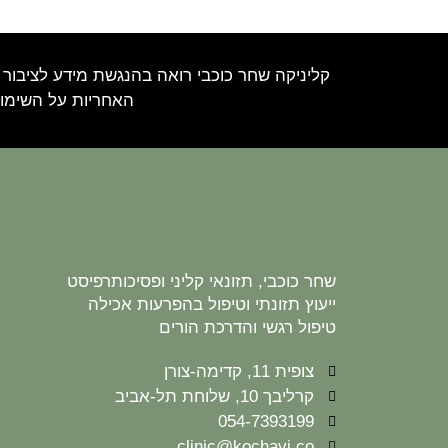
קליניקה שחר כוכבי רואה בהנגשת מידע לציבור 
האחריות על השימוש
שחר כוכבי, תזונאי קליני ופסיכותרפיסט
ייעוץ תזונתי וטיפול בהפרעות אכילה
טיפול רגשי והדרכת הורים
צופית 11, קדימה-צורן
קרליבך 10, שלוחת תל-אביב
054-7393199
clinic@kochavi.co