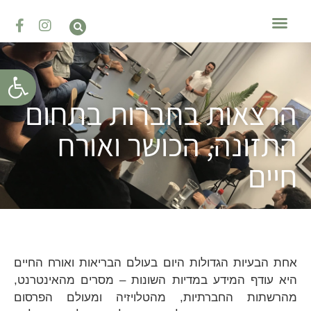
טיפול בהפרעות אכילה
השתלמויות והדרכות
טיפול רגשי – פסיכותרפיה
פתח סרגל
הרצאות בחברות בתחום
התזונה, הכושר ואורח
חיים
אחת הבעיות הגדולות היום בעולם הבריאות ואורח החיים
היא עודף המידע במדיות השונות – מסרים מהאינטרנט,
מהרשתות החברתיות, מהטלויזיה ומעולם הפרסום