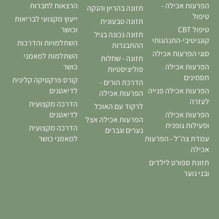
הפרעות אכילה -
הרצאות לחברות
תזונה בהריון והנקה
טיפול
ייעוץ מקצועי לבריאות
תזונה טבעונית
טיפול CBT
וכושר
תזונה נכונה בגיל
קוגניטיבי-התנהגותי
השתלמויות והדרכות
ההתבגרות
סוגי הפרעות אכילה
השתלמות למאמני
תזונה - שחלות
הפרעות אכילה
כושר
פוליציסטיות
תסמינים
קורס פרקטיקה קלינית
הדרכת הורים -
הפרעות אכילה פנייה
לדיאטנים
הפרעות אכילה
לעזרה
הדרכה מקצועית
לרקוד עם האוכל
הפרעות אכילה
לדיאטנים
הפרעות אכילה אצל
ופעילות גופנית
הדרכה מקצועית
נערים וגברים
עמדת צה״ל - הפרעות
למאמני כושר
אכילה
טיפול
תזונת ספורט לילדים
משפחתי
ובני נוער
בהפרעות
טיפול DBT
אכילה
דיאלקטי