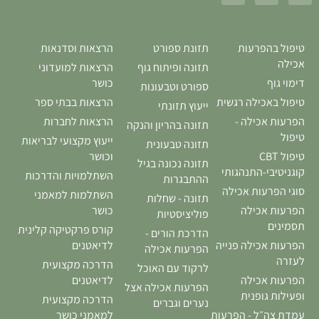
טיפול בהפרעות
תזונת ספורט
הרצאות וסדנאות
אכילה
תזונה ופיתוח גוף
הרצאות למועדוני
דימוי גוף
כושר
ספורט וטבעונות
טיפול באכילה רגשית
הרצאות בבתי ספר
ייעוץ תזונתי
הפרעות אכילה -
הרצאות לחברות
תזונה בהריון והנקה
טיפול
ייעוץ מקצועי לבריאות
תזונה טבעונית
טיפול CBT
וכושר
תזונה נכונה בגיל
קוגניטיבי-התנהגותי
השתלמויות והדרכות
ההתבגרות
סוגי הפרעות אכילה
השתלמות למאמני
תזונה - שחלות
הפרעות אכילה
כושר
פוליציסטיות
תסמינים
קורס פרקטיקה קלינית
הדרכת הורים -
הפרעות אכילה פנייה
לדיאטנים
הפרעות אכילה
לעזרה
הדרכה מקצועית
לרקוד עם האוכל
הפרעות אכילה
לדיאטנים
הפרעות אכילה אצל
ופעילות גופנית
הדרכה מקצועית
נערים וגברים
עמדת צה״ל - הפרעות
למאמני כושר