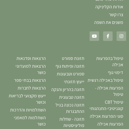
אודות הקליניקה
צרו קשר
משנים את השפה
טיפול בהפרעות
תזונת ספורט
הרצאות וסדנאות
אכילה
תזונה ופיתוח גוף
הרצאות למועדוני
דימוי גוף
כושר
ספורט וטבעונות
טיפול באכילה רגשית
הרצאות בבתי ספר
ייעוץ תזונתי
הפרעות אכילה -
הרצאות לחברות
תזונה בהריון והנקה
טיפול
ייעוץ מקצועי לבריאות
תזונה טבעונית
טיפול CBT
וכושר
תזונה נכונה בגיל
קוגניטיבי-התנהגותי
השתלמויות והדרכות
ההתבגרות
סוגי הפרעות אכילה
השתלמות למאמני
תזונה - שחלות
הפרעות אכילה
כושר
פוליציסטיות