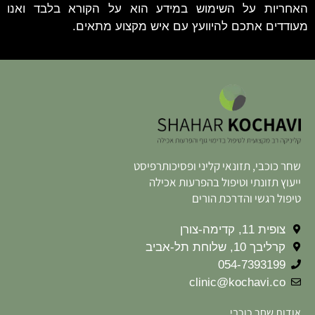
האחריות על השימוש במידע הוא על הקורא בלבד ואנו
מעודדים אתכם להיוועץ עם איש מקצוע מתאים.
שחר כוכבי, תזונאי קליני ופסיכותרפיסט
ייעוץ תזונתי וטיפול בהפרעות אכילה
טיפול רגשי והדרכת הורים
צופית 11, קדימה-צורן
קרליבך 10, שלוחת תל-אביב
054-7393199
clinic@kochavi.co
אודות שחר כוכבי