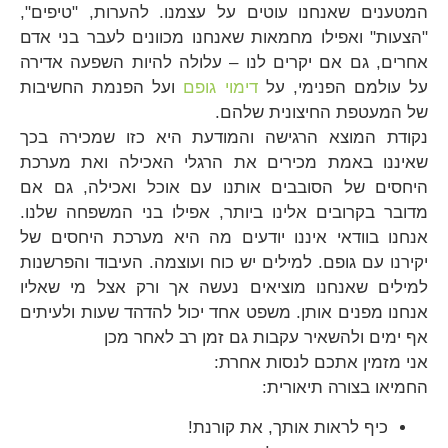
המטענים שאנחנו עוטים על עצמנו. להערות, "טיפים",
"הצעות" ואפילו מחמאות שאנחנו מכוונים לעבר בני אדם
אחרים, גם אם יקרים לנו – עלולה להיות השפעה אדירה
על עולמם הפנימי, על
דימוי גופם
ועל הפנמת החשיבות
של המעטפת החיצונית שלהם.
נקודת המוצא הרגישה והמודעת היא כזו שמכירה בכך
שאיננו באמת מכירים את הרגלי האכילה ואת מערכת
היחסים של הסובבים אותנו עם אוכל ואכילה, גם אם
מדובר בקרובים אלינו ביותר, אפילו בני המשפחה שלנו.
אנחנו בוודאי איננו יודעים מה היא מערכת היחסים של
יקירנו עם גופם. למילים יש כוח ועוצמה. העיבוד והפרשנות
למילים שאנחנו מוציאים נעשה אך ורק אצל מי שאליו
אנחנו מפנים אותן. משפט אחד יכול להדהד שעות ולעיתים
אף ימים ולהשאיר עקבות גם זמן רב לאחר מכן
אני מזמין אתכם לנסות אחרת:
החמיאו בצורה תיאורית:
כיף לראות אותך, את קורנת!