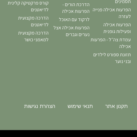
תסמינים
קורס פרקטיקה קלינית
הדרכת הורים -
הפרעות אכילה פנייה
לדיאטנים
הפרעות אכילה
לעזרה
הדרכה מקצועית
לרקוד עם האוכל
הפרעות אכילה
לדיאטנים
הפרעות אכילה אצל
ופעילות גופנית
הדרכה מקצועית
נערים וגברים
עמדת צה״ל - הפרעות
למאמני כושר
אכילה
טיפול
תזונת ספורט לילדים
משפחתי
ובני נוער
בהפרעות
טיפול DBT
אכילה
דיאלקטי
התנהגותי
תקנון אתר
תנאי שימוש
הצהרת נגישות