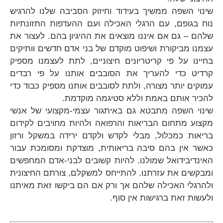
שינוי השפה ממשיך בעידוד וחיזוק הסביבה שלנו להרגיש
נוח בגופם, עם הרגלי האכילה ועם ההעדפות התזונתיות
שלהם – גם אם איננו מוצאים את ההיגיון בהם. לעצור את
עצמנו מביקורת ושיפוט מוקדם של בני אדם חדשים וותיקים
בחיינו על פי קריטריונים חיצוניים, לתת לעצמנו מספיק
קרדיט כדי להעריך את הסובבים אותנו על פי רבדים
עמוקים יותר מצורה, ולתת לסובבים אותנו מספיק כבוד כדי
להכיר אותם באמת וללא סטיגמה מוקדמת.
שינוי השפה מתבטא גם באיתגור עצמי-מקצועי של אנשי
מקצוע מתחום הבריאות והרפואה ולהיות מחויבים לקידום
בריאות כמכלול, מבלי לקדש ולקדם ירידה במשקל ורזון
כאשר אין בהם סיבה בריאותית, מוצדקת ומסומכת עבור
האינדיבידואל שמולנו. להיות קשובים לבני-אדם המחפשים
ומבקשים את עזרתנו. להתייחס למשקלם, צורתם החיצונית
ולהרגלי האכילה שלהם אך ורק אם הם ביקשו זאת מאיתנו
ולעשות זאת ברגישות אין סוף.