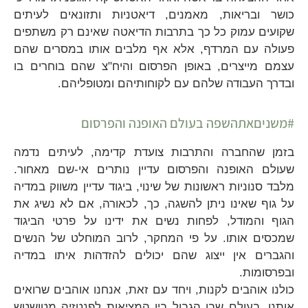
כושר ובריאות, מאמנים, דיאטניות ותזונאים לעיתים
שקועים עמוק כל כך בתרבות הדיאטה שאינם רק משתפים
פעולה עם המרדף, אלא אף מלבים אותו במסרים שהם
עצמם מייצרים, באופן הפרסום והיח"צ שהם בוחרים בו
ובדרך העבודה שלהם עם לקוחותיהם ומטופליהם.
#משניםאתהשפה בעולם האופנה והפרסום
בזמן שהחברה והתרבות צועדת קדימה, לעיתים נדמה
שעולם האופנה והפרסום עדיין נותרים אי-שם מאחור.
מלבד סנוניות ראשונות של שינוי, ביגוד עדיין משווק במדיה
על גוף שאינו ניתן להשגה, כך, לכאורה, אם לא נשיג את
הגוף והמודל, לפחות נשים את ידינו על פרטי הביגוד
שמכסים אותו. על פי המחקר, לרוב המוחלט של הנשים
והגברים אין ייצוג שהם יכולים להזדהות איתו במדיה
ובפרסומות.
כולנו אוהבים לקנות, ויחד עם זאת, אנחנו אוהבים שרואים
אותנו. בעולם שבו הגבול בין המציאות לפנטזיה מטושטש