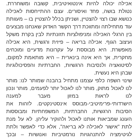
אכילה יכולה להיות אינטואיטיבית, קשובה ומשוחררת.
נטולת בושה, פחד ואיסורים. עצם ההתייחסות לאכילה
כנושא שבו רצוי להצטיין, ושניתן בכלל להצטיין בו – מעוותת
עוד מתחילתה ומתווכת דרך הקשר האדוק שאנחנו מבצעים
בין הרגלי האכילה ומניפולציות תזונתיות לבין בקרת משקל
ועיצוב הגוף. אכילה בריאה – פיזית ורגשית, היא אכילה
מאפשרת. היא מבוססת על עקרונות מדעיים ומוכחים
מחקרית, אך היא אינה בינארית – היא מותאמת למקום,
לסיטואציה ולנסיבות הרגשיות, החברתיות והפסיכולוגיות
שבהן היא נעשית.
שינוי השפה כלפי עצמנו מתחיל בהבנה שמותר לנו: מותר
לנו לאכול מתוק, מותר לנו לאכול יותר לפעמים, מותר ונכון
לנו לראות במזון מעבר למענה
הישרדותי-פרימיטיבי-מבוסס אינסטינקטים. לזהות את
הסיבות הרגשיות, החברתיות, המשפחתיות ומבוססות
העונג שמביאות אותנו לאכול ולהוקיר עליהן. לא על מנת
לתת "אישור לאכילה לא בריאה", אלא כדי לאפשר ולתת
לגיטימציה להתנהגויות נורמטיביות ואנושיות – ובכך