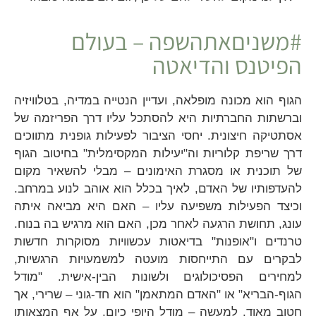
#משניםאתהשפה – בעולם
הפיטנס והדיאטה
הגוף הוא מכונה מופלאה, ועדיין הנטייה במדיה, בטלוויזיה
וברשתות החברתיות היא להסתכל עליו דרך הפריזמה של
אסתטיקה חיצונית. יחסי הציבור לפעילות גופנית מתווכים
דרך שריפת קלוריות וה"יעילות המקסימלית" בחיטוב הגוף
של תוכנית או מסגרת האימונים – מבלי להשאיר מקום
להעדפותיו של האדם, לאיך בכלל הוא אוהב לנוע במרחב.
וכיצד הפעילות משפיעה עליו – האם היא מביאה איתה
עונג, תחושת הרגעה לאחר מכן, האם הוא מרגיש בה בנוח.
טרנדים ו"אופנות" בדיאטות עכשוויות מסוקרות חדשות
לבקרים עם התייחסות מועטה למשמעויות הרגשיות,
למחירים הפסיכולוגים ולשונות הבין-אישית. "מודל
הגוף-הבריא" או "האדם המתאמן" הוא חד-גוני – שרירי, אך
חטוב מאוד. למעשה – מודל היופי כיום, על אף המצאותן