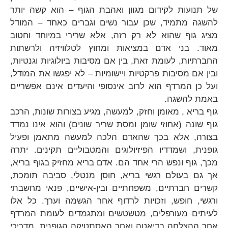
של תנועות לקידום מגוון ואהבת הגוף – הוא קשה יותר
להשגה מתמיד, שכן עבור נשים וגברים כאחד – המודל
מציג גוף שהוא לא רק רזה, אלא שרירי במיוחד וחטוב
מאוד. בני אדם במציאות ומחוץ לטלוויזיה ולרשתות
החברתיות, לעומת זאת, בין אם מסיבות ביולוגיות וגנטיות,
ובין אם מסיבות פרקטיות ויישומיות – לא יפגשו את המודל,
ועל כן המרדף הוא לרוב אינסופי והיעדים אינם אפשריים
באמת להשגה.
גוף בריא , מאומן וחזק, למעשה, מגיע בצורות שונות, הרכב
גוף שונה (אחוזי שומן ומסת שריר שונים) והוא אינו נמדד
בצורה, אלא בכך שהאדם הלכה למעשה מתאמן ופעיל
גופנית, ושמדדיו הפיזיולוגים והמטבוליים תקינים. יתרה
מכך, גוף ונפש הרי אחד הם. אדם בריא מחזיק בגוף בריא,
אך גם בעולם רגשי בריא, חוסן מנטלי, סביבה תומכת,
קשרים חברתיים, משפחתיים ובין-אישיים, פנאי מחשבתי
ורגשי, חופש, וזכויות לרדוף אחר הגשמה וערך. כל אלו
לעיתים מעורפלים, מטשטשים ומתגמדים לעומת המרדף
אחר ההצלחה בדיאטה ואחר האסתטיקה הגופנית. מדריכי