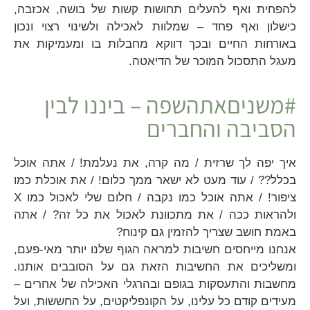
להפחית ואף להעלים תחושות קשות של בושה, אכזבה,
כישלון ואף פחד – שמלוות לאכילה ולשינוי רצוי ונכון
באורחות החיים ובכך דווקא מחבלות בו ומעמיקות את
מעגל התסכול המוכר של הדיאטה.
#משניםאתהשפה – ביננו לבין
הסביבה והחברים
איך יפה לך שרזית / מה קרה, את נעלמת! / אתה אוכל
בכלל?? / עוד מעט לא ישאר ממך כלום! / את אוכלת כמו
ציפור! / אתה אוכל כמו נקבה / חלום שלי לאכול כמו X
ולהראות ככה / את מתכוונת לאכול את כל זה? / אתה
באמת חושב שצריך להזמין גם קינוח?
אנחנו מייחסים חשיבות למראה הגוף שלנו יותר מאי-פעם,
ומשליכים את החשיבות הזאת גם על הסובבים אותנו.
מחשבות והתעסקות בגופם ובהרגלי האכילה של אחרים –
מעידים קודם כל עלינו, על הקונפליקטים, על החששות, ועל