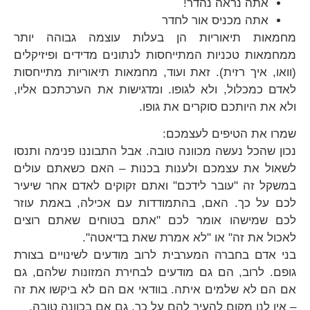
אתה נראה נהדר!
אתה מכניס אור לחדר
מחמאות תיאוריות הן בעלות עוצמה גבוהה יותר
ממחמאות טכניות המתייחסות לנתונים מדידים ופיזיקלים
(וואו, איך רזית). זאת ועוד, מחמאות תיאוריות מתייחסות
לאדם כמכלול, ולא לגופו. ומדגישות את הערכתכם אליו,
ולא את היותכם סוקרים את גופו.
שמרו את הטיפים לעצמכם:
נכון שהכל נעשה מכוונה טובה. אבל התבוננו פנימה ותנסו
לשאול את עצמכם ולענות בכנות – האם כשאתם עולים
במשקל זה "עובר לידכם" ואתם זקוקים לאדם אחר שיעיר
לכם על כך. האם, בהתמודדות עם אכילה, באמת עוזר
לכם שמישהו אומר לכם "אתם בטוחים שאתם רוצים
לאכול את זה" או "לא אמרת שאת בדיאטה".
בני אדם בחברה המערבית לרוב מודעים לשינויים בצורת
גופם. לרוב, הם גם מודעים לבחירת המזונות שלהם, גם
אם הם לא שלמים איתה. בוודאי אם הם לא ביקשו את זה
– אין לנו מקום להעיר להם על כך, גם אם בכוונה טובה.