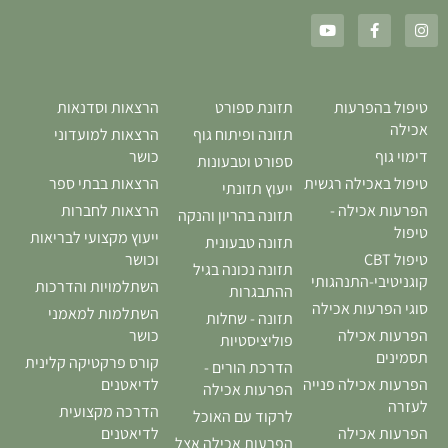
טיפול בהפרעות
תזונת ספורט
הרצאות וסדנאות
אכילה
תזונה ופיתוח גוף
הרצאות למועדוני
דימוי גוף
כושר
ספורט וטבעונות
טיפול באכילה רגשית
הרצאות בבתי ספר
ייעוץ תזונתי
הפרעות אכילה -
הרצאות לחברות
תזונה בהריון והנקה
טיפול
ייעוץ מקצועי לבריאות
תזונה טבעונית
טיפול CBT
וכושר
תזונה נכונה בגיל
קוגניטיבי-התנהגותי
השתלמויות והדרכות
ההתבגרות
סוגי הפרעות אכילה
השתלמות למאמני
תזונה - שחלות
הפרעות אכילה
כושר
פוליציסטיות
תסמינים
קורס פרקטיקה קלינית
הדרכת הורים -
הפרעות אכילה פנייה
לדיאטנים
הפרעות אכילה
לעזרה
הדרכה מקצועית
לרקוד עם האוכל
הפרעות אכילה
לדיאטנים
הפרעות אכילה אצל