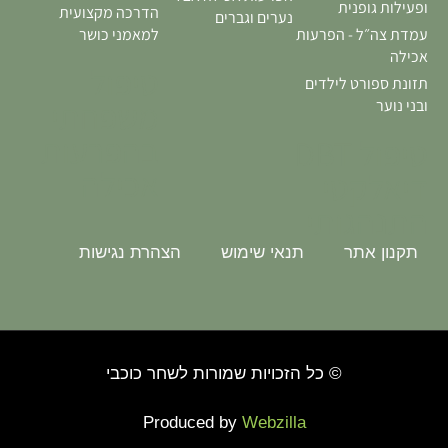
ופעילות גופנית
הדרכה מקצועית
נערים וגברים
עמדת צה״ל - הפרעות
למאמני כושר
אכילה
טיפול
תזונת ספורט לילדים
משפחתי
ובני נוער
בהפרעות
טיפול DBT
אכילה
דיאלקטי
התנהגותי
תקנון אתר
תנאי שימוש
הצהרת נגישות
© כל הזכויות שמורות לשחר כוכבי
Produced by
Webzilla