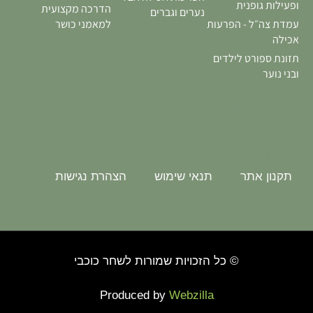
ופעילות גופנית
הדרכה מקצועית
נערים וגברים
עמדת צה״ל - הפרעות
למאמני כושר
אכילה
טיפול
תזונת ספורט לילדים
משפחתי
ובני נוער
בהפרעות
טיפול DBT
אכילה
דיאלקטי
התנהגותי
תקנון אתר
תנאי שימוש
הצהרת נגישות
© כל הזכויות שמורות לשחר כוכבי
Produced by
Webzilla