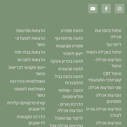
טיפול בהפרעות
תזונת ספורט
הרצאות וסדנאות
אכילה
תזונה ופיתוח גוף
הרצאות למועדוני
דימוי גוף
כושר
ספורט וטבעונות
טיפול באכילה רגשית
הרצאות בבתי ספר
ייעוץ תזונתי
הפרעות אכילה -
הרצאות לחברות
תזונה בהריון והנקה
טיפול
ייעוץ מקצועי לבריאות
תזונה טבעונית
טיפול CBT
וכושר
תזונה נכונה בגיל
קוגניטיבי-התנהגותי
השתלמויות והדרכות
ההתבגרות
סוגי הפרעות אכילה
השתלמות למאמני
תזונה - שחלות
הפרעות אכילה
כושר
פוליציסטיות
תסמינים
קורס פרקטיקה קלינית
הדרכת הורים -
הפרעות אכילה פנייה
לדיאטנים
הפרעות אכילה
לעזרה
הדרכה מקצועית
לרקוד עם האוכל
הפרעות אכילה
לדיאטנים
הפרעות אכילה אצל