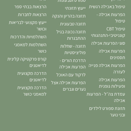
ספורט וטבעונות
טיפול באכילה רגשית
הרצאות בבתי ספר
ייעוץ תזונתי
הפרעות אכילה -
הרצאות לחברות
תזונה בהריון והנקה
טיפול
ייעוץ מקצועי לבריאות
תזונה טבעונית
טיפול CBT
וכושר
תזונה נכונה בגיל
קוגניטיבי-התנהגותי
השתלמויות והדרכות
ההתבגרות
סוגי הפרעות אכילה
השתלמות למאמני
תזונה - שחלות
הפרעות אכילה
כושר
פוליציסטיות
תסמינים
קורס פרקטיקה קלינית
הדרכת הורים -
הפרעות אכילה פנייה
לדיאטנים
הפרעות אכילה
לעזרה
הדרכה מקצועית
לרקוד עם האוכל
הפרעות אכילה
לדיאטנים
הפרעות אכילה אצל
ופעילות גופנית
הדרכה מקצועית
נערים וגברים
עמדת צה״ל - הפרעות
למאמני כושר
אכילה
טיפול
תזונת ספורט לילדים
משפחתי
ובני נוער
בהפרעות
טיפול DBT