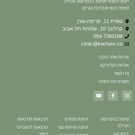
ייעוץ תזונתי וטיפול בהפרעות אכילה
טיפול רגשי והדרכת הורים
צופית 11, קדימה-צורן
קרליבך 10, שלוחת תל-אביב
054-7393199
clinic@kochavi.co
אודות שחר כוכבי
אודות הקליניקה
צרו קשר
משנים את השפה
טיפול בהפרעות
תזונת ספורט
הרצאות וסדנאות
אכילה
תזונה ופיתוח גוף
הרצאות למועדוני
דימוי גוף
כושר