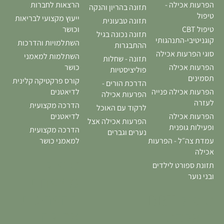
הפרעות אכילה -
הרצאות לחברות
תזונה בהריון והנקה
טיפול
ייעוץ מקצועי לבריאות
תזונה טבעונית
טיפול CBT
וכושר
תזונה נכונה בגיל
קוגניטיבי-התנהגותי
השתלמויות והדרכות
ההתבגרות
סוגי הפרעות אכילה
השתלמות למאמני
תזונה - שחלות
הפרעות אכילה
כושר
פוליציסטיות
תסמינים
קורס פרקטיקה קלינית
הדרכת הורים -
הפרעות אכילה פנייה
לדיאטנים
הפרעות אכילה
לעזרה
הדרכה מקצועית
לרקוד עם האוכל
הפרעות אכילה
לדיאטנים
הפרעות אכילה אצל
ופעילות גופנית
הדרכה מקצועית
נערים וגברים
עמדת צה״ל - הפרעות
למאמני כושר
אכילה
טיפול
תזונת ספורט לילדים
משפחתי
ובני נוער
בהפרעות
טיפול DBT
אכילה
דיאלקטי