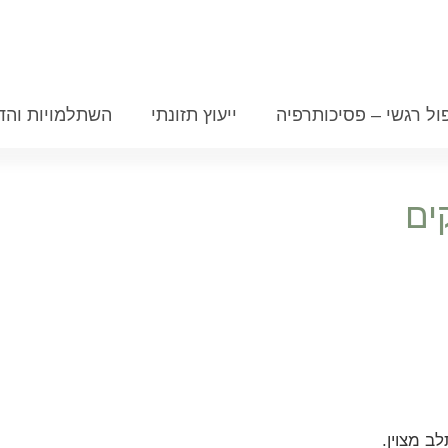
ול רגשי – פסיכותרפיה
ייעוץ תזונתי
השתלמויות והד
ים
ב מצוין.