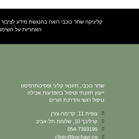
קליניקה שחר כוכבי רואה בהנגשת מידע לציבור 
האחריות על השימוש
שחר כוכבי, תזונאי קליני ופסיכותרפיסט
ייעוץ תזונתי וטיפול בהפרעות אכילה
טיפול רגשי והדרכת הורים
צופית 11, קדימה-צורן
קרליבך 10, שלוחת תל-אביב
054-7393199
clinic@kochavi.co