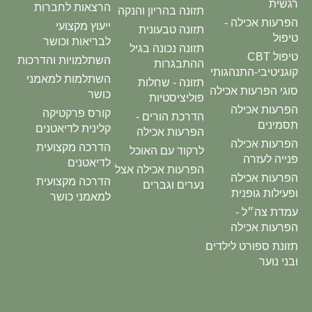
רגשית
הרצאות לחברות
תזונה בהריון והנקה
הפרעות אכילה -
ייעוץ מקצועי
תזונה טבעונית
טיפול
לבריאות וכושר
תזונה נכונה בגיל
טיפול CBT
השתלמויות והדרכות
ההתבגרות
קוגניטיבי-התנהגותי
השתלמות למאמני
תזונה - שחלות
סוגי הפרעות אכילה
כושר
פוליציסטיות
הפרעות אכילה
קורס פרקטיקה
הדרכת הורים -
תסמינים
קלינית לדיאטנים
הפרעות אכילה
הפרעות אכילה
הדרכה מקצועית
לרקוד עם האוכל
פנייה לעזרה
לדיאטנים
הפרעות אכילה אצל
הפרעות אכילה
הדרכה מקצועית
נערים וגברים
ופעילות גופנית
למאמני כושר
עמדת צה״ל -
טיפול
הפרעות אכילה
תזונת ספורט לילדים
משפחתי
ובני נוער
בהפרעות
טיפול
אכילה