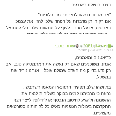
בצרכים שלנו באנרגיה.
"אני מפחד.ת שאכלתי יותר מדי קלוריות"
אם רק הייתן מדברות על הפחד שלכן להזין את עצמכן
באנרגיה, או על הפחד לעוף על התאוות שלכן בלי להתנצל
– הייתן מזהות עד כמה זה לא הוגן כלפי עצמכן.
אדם הוא יותר ממספרים
יוני 14, 2021
שחר כוכבי
14 ביוני 2021
אין תגובות
כדיאטנים ומאמנים,
אנחנו משוכנעים שאם רק נעשה את המתמטיקה טוב, ואם
רק נדע בדיוק מה האדם שמולנו אוכל – אנחנו נוריד אותו
במשקל.
באיזשהו שלב תפקידי התזונאי והמאמן השתבשו.
נראה כי מרביתנו קמים בבוקר בשליחות לנצח את
ההשמנה ולהגיע לחיטוב הנכסף או לחילופין לייצר רצף
התקדמות ביכולות הגופניות כאילו כל לקוחותינו ספורטאים
מקצועיים.