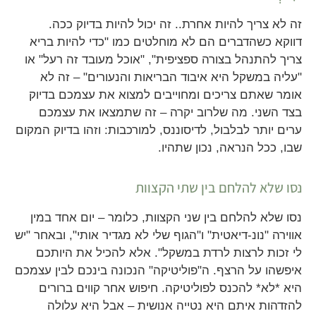
זה לא צריך להיות אחרת.. זה יכול להיות בדיוק ככה.
דווקא כשהדברים הם לא מוחלטים כמו "כדי להיות בריא
צריך להתנהל בצורה ספציפית", "אוכל מעובד זה רעל" או
"עליה במשקל היא איבוד הבריאות והנעורים" – זה לא
אומר שאתם צריכים ומחוייבים למצוא את עצמכם בדיוק
בצד השני. מה שלרוב יקרה – זה שתמצאו את עצמכם
ערים יותר לבלבול, לדיסוננס, למורכבות: וזהו בדיוק המקום
שבו, ככל הנראה, נכון שתהיו.
נסו שלא להלחם בין שתי הקצוות
נסו שלא להלחם בין שני הקצוות, כלומר – יום אחד במין
אווירה "נונ-דיאטית" ו"הגוף שלי לא מגדיר אותי", ובאחר "יש
לי זכות לרצות לרדת במשקל". אלא להכיל את היותכם
איפשהו על הרצף. ה"פוליטיקה" הנכונה בינכם לבין עצמכם
היא *לא* להכנס לפוליטיקה. חיפוש אחר קווים ברורים
להזדהות איתם היא נטייה אנושית – אבל היא עלולה