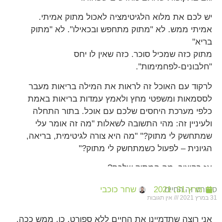
יש לכם את מלוא הלגיטימציה לאכול מתוק אמיתי.
אמיתי ממש. לא "מתוק מתחפש ובכאילו". לא "מתוק
בריא"
מתוק כזה שמכיל סוכר. כזה שאין לו יחס
"חלבונים-לפחמימות".
לרקוד עם האוכל זה לראות את המילה בריאות מעבר
לססמאות ומשפטי מחץ ולאמץ עמדות בריאות באמת
כלפי מערכת היחסים שלכם עם אוכל. בתור התחלה
ולעיניין זה: מהי התשובה לשאלות "מה זה אומר עלי
שמתחשק לי מתוק?" "מה היא צורה לגיטימית, בריאה,
הגיונית – לפעול כשמתחשק לי מתוק?"
אז בקיצור, מה המתוק שלכם?
ספורט זה החיים
מרץ 31, 2021
שחר כוכבי
31 במרץ 2021
אין תגובות
אני רוצה שתדמיינו את החיים ללא ספורט. כן, ממש ככה.