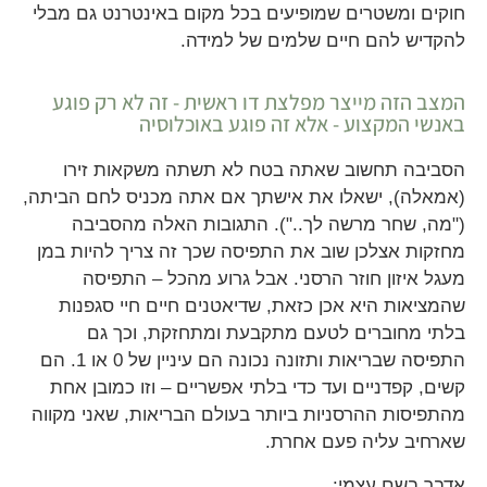
חוקים ומשטרים שמופיעים בכל מקום באינטרנט גם מבלי
להקדיש להם חיים שלמים של למידה.
המצב הזה מייצר מפלצת דו ראשית - זה לא רק פוגע
באנשי המקצוע - אלא זה פוגע באוכלוסיה
הסביבה תחשוב שאתה בטח לא תשתה משקאות זירו
(אמאלה), ישאלו את אישתך אם אתה מכניס לחם הביתה,
("מה, שחר מרשה לך.."). התגובות האלה מהסביבה
מחזקות אצלכן שוב את התפיסה שכך זה צריך להיות במן
מעגל איזון חוזר הרסני. אבל גרוע מהכל – התפיסה
שהמציאות היא אכן כזאת, שדיאטנים חיים חיי סגפנות
בלתי מחוברים לטעם מתקבעת ומתחזקת, וכך גם
התפיסה שבריאות ותזונה נכונה הם עיניין של 0 או 1. הם
קשים, קפדניים ועד כדי בלתי אפשריים – וזו כמובן אחת
מהתפיסות ההרסניות ביותר בעולם הבריאות, שאני מקווה
שארחיב עליה פעם אחרת.
אדבר בשם עצמי: