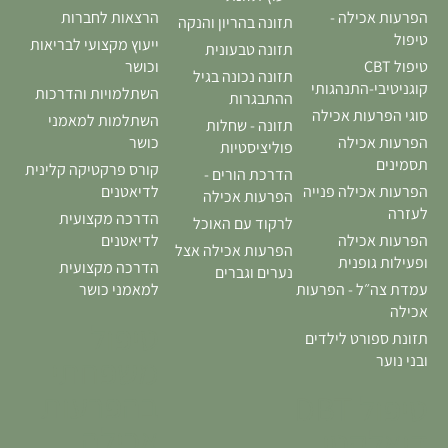
הפרעות אכילה -
הרצאות לחברות
תזונה בהריון והנקה
טיפול
ייעוץ מקצועי לבריאות
תזונה טבעונית
טיפול CBT
וכושר
תזונה נכונה בגיל
קוגניטיבי-התנהגותי
השתלמויות והדרכות
ההתבגרות
סוגי הפרעות אכילה
השתלמות למאמני
תזונה - שחלות
הפרעות אכילה
כושר
פוליציסטיות
תסמינים
קורס פרקטיקה קלינית
הדרכת הורים -
הפרעות אכילה פנייה
לדיאטנים
הפרעות אכילה
לעזרה
הדרכה מקצועית
לרקוד עם האוכל
הפרעות אכילה
לדיאטנים
הפרעות אכילה אצל
ופעילות גופנית
הדרכה מקצועית
נערים וגברים
עמדת צה״ל - הפרעות
למאמני כושר
אכילה
טיפול
תזונת ספורט לילדים
משפחתי
ובני נוער
בהפרעות
טיפול DBT
אכילה
דיאלקטי