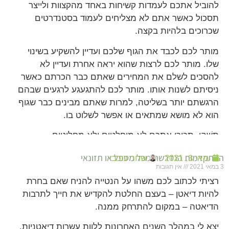
להוביל אתכם לעמדות קשיחות באחד מהקצוות ולייצר
תסכול כאשר אתם לא מצליחים לעמוד בסטנדרטים
שכרוכים בלהיות בקצה.
מותר לכם לכבד את הגוף שלכם ועדיין להשקיע בשינוי
שלו. מותר לכם לרצות שהוא יראה אחרת ועדיין לא
להסכים לשלם את המחירים שאתם כבר הכרתם כאשר
ניסיתם לשנות אותו. מותר לכם להתגעגע לרגעים שבהם
הרגשתם יותר בשליטה, למרות שאתם מבינים כבר שגוף
הוא לא מושא שמתאים או אפשר לשלוט בו.
תִּשְׁהוּ, תכירו אתכם לא מוחלטים ולא מחליטים.
ההתקדמות הנדרשת מכל מטפל או תזונאי
מאי 3, 2021
שחר כוכבי
3 במאי 2021
אין תגובות
רציתי לכתוב לכם משהו על הנטייה להניח שאם בחרת
להיות דיאטן – בעצם החלטת להקדיש את חייך לתרבות
הדיאטה – במקום להתרחק ממנה.
יצא לי במהלך השנים האחרונות ללוות עשרות דיאטניות.