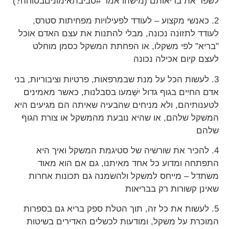
לשפר את בריאותם (מישהו אמר #סביבתאימוניםבטוחה?)
2. כאנשי מקצוע – לעודד לפעילויות מפחיתות סטרס,
לעודד לתזונה נכונה, מבלי להתנות את עצם האדם אוכל
"בריא" לפי משקלו, או הפחתת המשקל כסמן מוחלט
לעצם קיום אכילה נכונה
3. לעשות הכל על מנת שבמרפאות, פרטיות וציבוריות, בני
אדם החיים בגוף גדול יִשָּׁמעו בסבלנות, כאשר מאמינים
לטענותיהם, ולא מניחים שהבעיה שאיתה הם מגיעים היא
המשקל שלהם, או שהיא נובעת מהמשקל או צורת הגוף
שלהם
4. להכיר את שורשיה של סטיגמת המשקל ואיך היא
התפתחה ומדוע כל אחד מאיתנו, גם אם הוא מאוד
משתדל – מייחס למשקל ולהשמנה גם תכונות אחרות
שאינן קשורות רק בבריאות
5. לעשות את כל זה, תוך הטלת ספק בריא גם בספרות
המוכרת על משקל, ומודעות לכשלים האדירים בשיטות