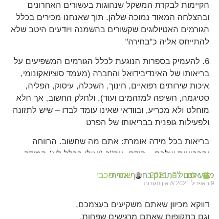
הקיימות לבקרת המשקל שנהוגות בעשורים האחרונים
ובהצלחה המאוד נמוכה שלהן. תוך שאנחנו מכירים בכלל
הגורמים האטיולוגים שקשורים בהשמנה ויודעים היטב שלא
להתייחס אליה כ"בחירה"
6. להעמיק בספרות הנוגעת לכלל הגורמים המשפיעים על
בריאותו של האינדיבידואל והחברה (מעמד סוציואקונומי,
איכות שירותים רפואיים, חינוך, השכלה, עיסוק, הפליה,
סטיגמה, חשיפה למזהמים ועוד), ולחלק החשוב, אך הלא
מוחלט ולא מכריע, ובוודאי שאינו עומד לבדו – שיש לתזונה
ולפעילות גופנית בבריאותו של הפרט
בריאות בכל מידה אומרת: אתם מה שחשוב. הרווחה
והבריאות שלכם – קודם. אח"כ (ואולי בכלל לא) המידה.
מגיע לכם להתפנק בחטיף אמיתי
אפריל 9, 2021
שחר כוכבי
9 באפריל 2021
אין תגובות
דווקא מכיוון שאתם משקיעים בעצמכם,
וגם בתקופות שאתם מרגישים שפחות.