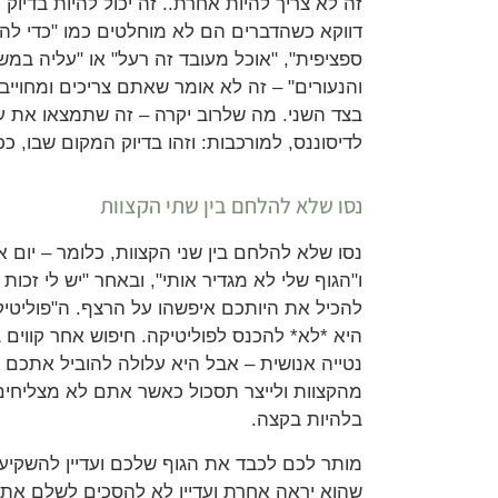
זה לא צריך להיות אחרת.. זה יכול להיות בדיוק 
דווקא כשהדברים הם לא מוחלטים כמו "כדי להי
ספציפית", "אוכל מעובד זה רעל" או "עליה במש
והנעורים" – זה לא אומר שאתם צריכים ומחויי
בצד השני. מה שלרוב יקרה – זה שתמצאו את ע
לדיסוננס, למורכבות: וזהו בדיוק המקום שבו, ככ
נסו שלא להלחם בין שתי הקצוות
נסו שלא להלחם בין שני הקצוות, כלומר – יום אח
ו"הגוף שלי לא מגדיר אותי", ובאחר "יש לי זכו
להכיל את היותכם איפשהו על הרצף. ה"פוליטיק
היא *לא* להכנס לפוליטיקה. חיפוש אחר קווים 
נטייה אנושית – אבל היא עלולה להוביל אתכם
מהקצוות ולייצר תסכול כאשר אתם לא מצליחי
בלהיות בקצה.
מותר לכם לכבד את הגוף שלכם ועדיין להשקיע 
שהוא יראה אחרת ועדיין לא להסכים לשלם א