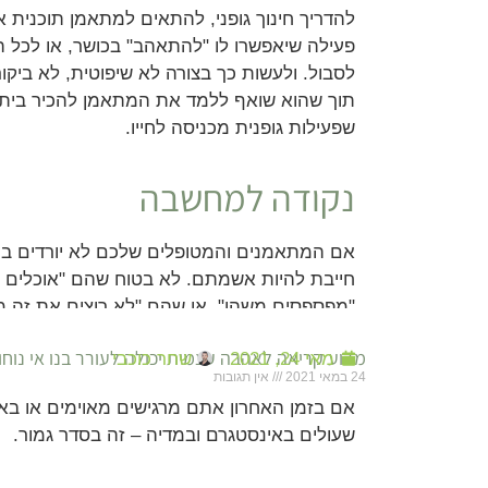
להדריך חינוך גופני, להתאים למתאמן תוכנית אי
פעילה שיאפשרו לו "להתאהב" בכושר, או לכל ה
לסבול. ולעשות כך בצורה לא שיפוטית, לא ביק
תוך שהוא שואף ללמד את המתאמן להכיר ביתרו
שפעילות גופנית מכניסה לחייו.
נקודה למחשבה
אם המתאמנים והמטופלים שלכם לא יורדים במ
חייבת להיות אשמתם. לא בטוח שהם "אוכלים 
"מפספסים משהו", או שהם "לא רוצים את זה מ
אולי הכי חשוב – לא בטוח שיש לכך איזושהי הצ
מדוע קריאה לאהבה עצמית יכולה לעורר בנו אי נוחו
מאי 24, 2021
שחר כוכבי
24 במאי 2021
אין תגובות
אם בזמן האחרון אתם מרגישים מאוימים או בא
שעולים באינסטגרם ובמדיה – זה בסדר גמור.