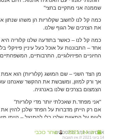
"הגזמתי לגמרי עם האנרגיה אתמול. היום אנס
שממנה אני מתקיים בחצי"
כמה קל לנו לחשוב שקלוריות הן משהו שנתון אך
את הצרכים של הגוף שלנו.
כמה קל לנו – כאשר בתודעה שלנו קלוריה היא י
אחד – התבוננות על אוכל כעל עיניין פיזיקלי 
החיוניים הפיזיולוגיים, התרבותיים, המשפחתיים,
מן הצד השני – שם המושג (קלוריות) הוא אמת 
אך ורק למזון, ומשבשת את ההקשר שאנחנו עושי
הצמצום בצרכים שלנו באנרגיה.
"אני מפחד.ת שאכלתי יותר מדי קלוריות"
אם רק הייתן מדברות על הפחד שלכן להזין את 
לעוף על התאוות שלכן בלי להתנצל – הייתן מזה
עצמכן.
אדם הוא יותר ממספרים
יוני 14, 2021
שחר כוכבי
14 ביוני 2021
אין תגובות