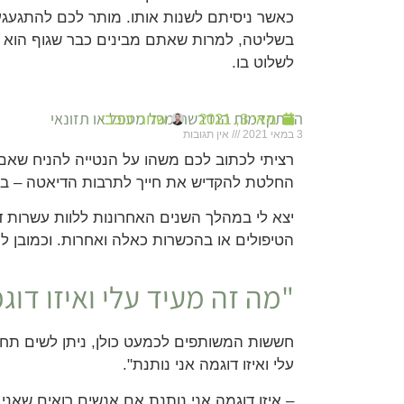
כאשר ניסיתם לשנות אותו. מותר לכם להתגעג
בשליטה, למרות שאתם מבינים כבר שגוף הוא
לשלוט בו.
תִּשְׁהוּ, תכירו אתכם לא מוחלטים ולא מחליטים.
ההתקדמות הנדרשת מכל מטפל או תזונאי
מאי 3, 2021
שחר כוכבי
3 במאי 2021
אין תגובות
רציתי לכתוב לכם משהו על הנטייה להניח שאם
החלטת להקדיש את חייך לתרבות הדיאטה – ב
יצא לי במהלך השנים האחרונות ללוות עשרות די
הטיפולים או בהכשרות כאלה ואחרות. וכמובן ל
"מה זה מעיד עלי ואיזו דוג
חששות המשותפים לכמעט כולן, ניתן לשים תחת
עלי ואיזו דוגמה אני נותנת".
– איזו דוגמה אני נותנת אם אנשים רואים שאני